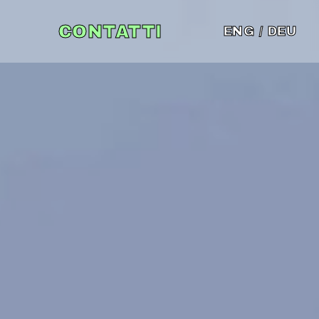
CONTATTI
ENG
/
DEU