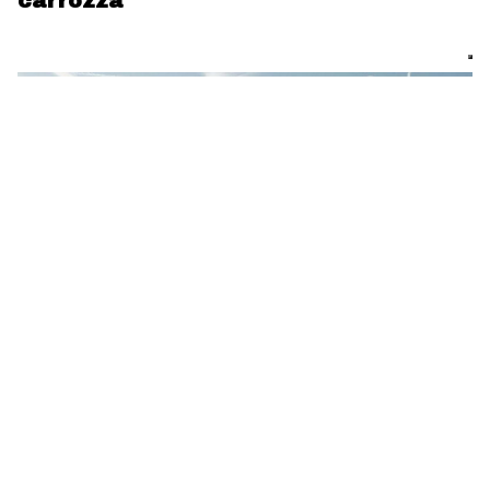
carrozza
Mare, spiaggia, dune, macchia mediterranea, boschi di
lecci e di pini, è questo l’habitat che costituisce i 18000
ettari del parco della Maremma; e come sono innumerevoli i
paesaggi che incontrerai altrettanto innumerevoli sono i
modi per visitarlo: in canoa, a piedi in bicicletta a cavallo o