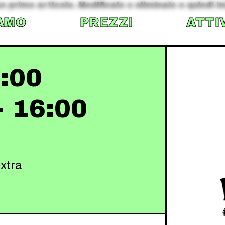
 primo articolo. Modificalo o eliminalo e quindi in
AMO
PREZZI
ATTI
:00
 16:00
xtra