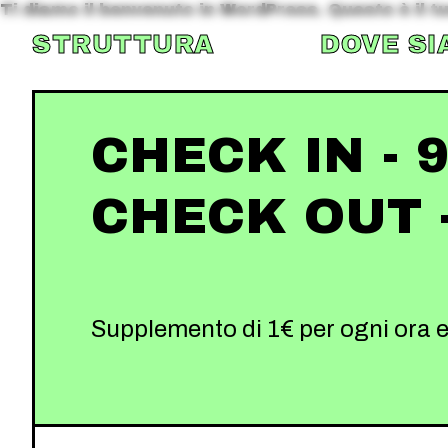
Ti diamo il benvenuto in WordPress. Questo è il tuo
STRUTTURA
DOVE SI
CHECK IN - 9
CHECK OUT -
Supplemento di 1€ per ogni ora e